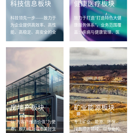
科技信息板块
健康医疗板块
科技领先一步——致力于
致力于打造“打造特色大健
为企业提供高效率、高性
康服务体系”，业务范围覆
能、高稳定、高安全的全
盖：疾病与健康管理、医
方面信息系统服务
疗服务、药品及医械、医
疗康养等多方面
房地产板块
矿业能源板块
以“为客户创造价值”为使
专注矿业、能源、环保、
命，致力成为城市美好生
绿色经济领域，以专业的