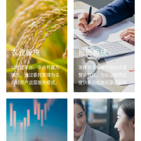
农业板块
投资板块
以搭建平台、平台共赢为
发挥资本纽带作用和资源
理念，通过委托管理为主
整合效应，为企业和项目
的轻资产运营服务模式，
提供多元化融资渠道和技
围绕输出科技监管、咨询
术支持、资金支持，推进
服务，着重于培育农业核
产业和金融资本的深度结
心产业链企业
合